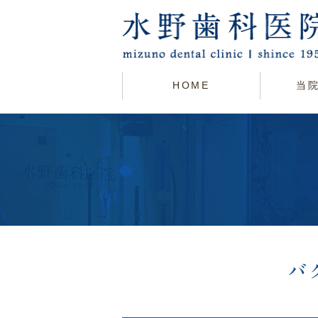
HOME
当
バ