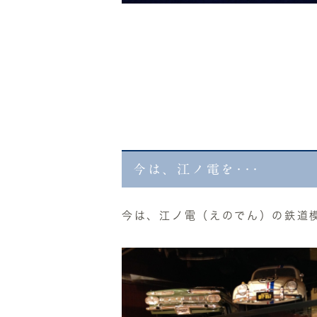
今は、江ノ電を･･･
今は、江ノ電（えのでん）の鉄道