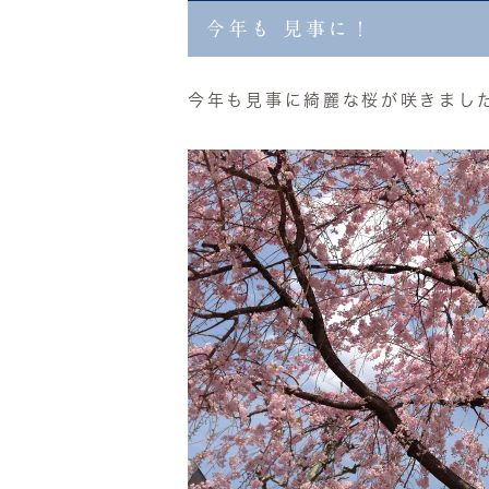
今年も 見事に！
今年も見事に綺麗な桜が咲きました